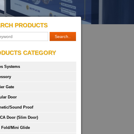
ARCH PRODUCTS
ODUCTS CATEGORY
es Systems
essory
ier Gate
ular Door
metic/Sound Proof
CA Door (Slim Door)
 Fold/Mini Glide