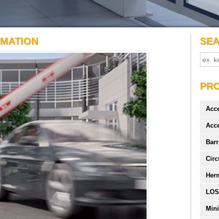
RMATION
SE
PR
Acc
Acc
Barr
Circ
Her
LOS
Mini