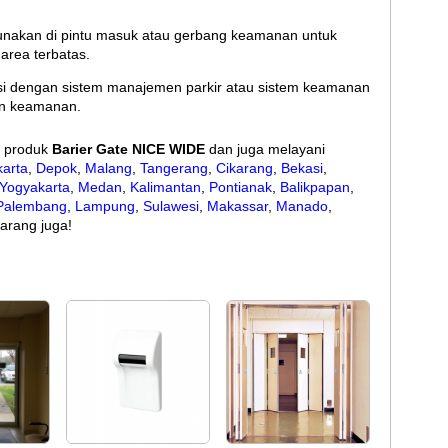
igunakan di pintu masuk atau gerbang keamanan untuk
area terbatas.
grasi dengan sistem manajemen parkir atau sistem keamanan
dan keamanan.
r produk
Barier Gate NICE WIDE
dan juga melayani
karta
,
Depok
,
Malang
,
Tangerang
,
Cikarang
,
Bekasi
,
Yogyakarta
,
Medan
,
Kalimantan
,
Pontianak
,
Balikpapan
,
Palembang
,
Lampung
,
Sulawesi
,
Makassar
,
Manado
,
arang juga!