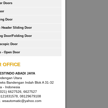
er Doors
sor
ing Door
 Header Sliding Door
ng Door/Folding Door
scopic Door
 - Open Door
 OFFICE
WESTINDO ABADI JAYA
andengan Utara
eks Bandengan Indah Blok A 31-32
a - Indonesia
 (021) 6627526, 6627527
8121831578, 08129679108
l. wsautomatic@yahoo.com