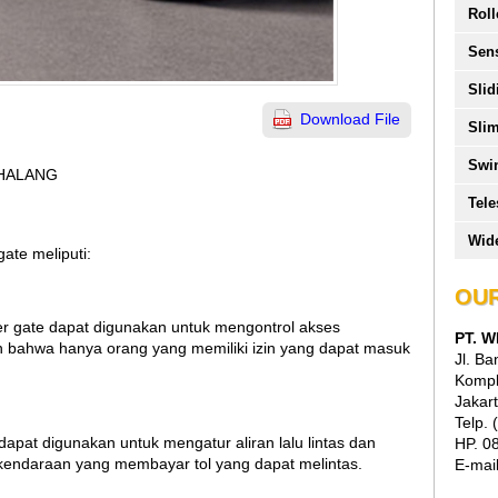
Roll
Sen
Slid
Download File
Slim
Swi
HALANG
Tele
Wide
ate meliputi:
OUR
er gate dapat digunakan untuk mengontrol akses
PT. 
bahwa hanya orang yang memiliki izin yang dapat masuk
Jl. B
Kompl
Jakart
Telp.
e dapat digunakan untuk mengatur aliran lalu lintas dan
HP. 0
endaraan yang membayar tol yang dapat melintas.
E-mai