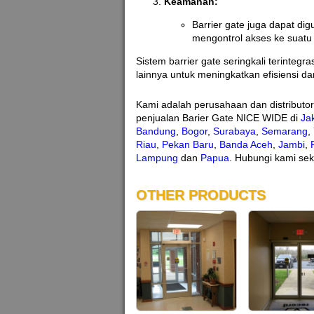
Keamanan:
Barrier gate juga dapat d
mengontrol akses ke suatu 
Sistem barrier gate seringkali terinte
lainnya untuk meningkatkan efisiensi 
Kami adalah perusahaan dan distributo
penjualan Barier Gate NICE WIDE di
Ja
Bandung
,
Bogor
,
Surabaya
,
Semarang
,
Riau
,
Pekan Baru
,
Banda Aceh
,
Jambi
,
Lampung
dan
Papua
. Hubungi kami sek
OTHER PRODUCTS