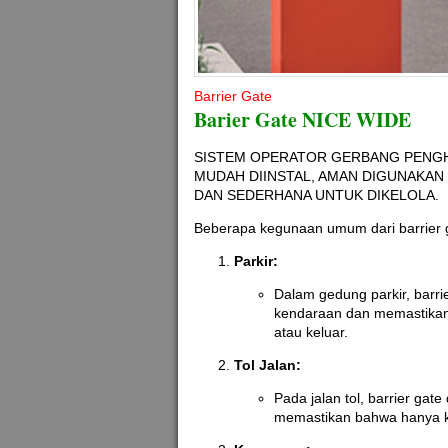
Barrier Gate
Barier Gate NICE WIDE
SISTEM OPERATOR GERBANG PENG
MUDAH DIINSTAL, AMAN DIGUNAKAN
DAN SEDERHANA UNTUK DIKELOLA.
Beberapa kegunaan umum dari barrier g
Parkir:
Dalam gedung parkir, barri
kendaraan dan memastikan 
atau keluar.
Tol Jalan:
Pada jalan tol, barrier gat
memastikan bahwa hanya k